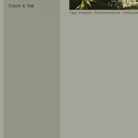
Gäste & Talk
Tags:
Fantasie
·
Expressionismus
·
Postsurr