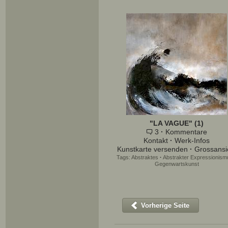
"LA VAGUE" (1)
3
·
Kommentare
Kontakt
·
Werk-Infos
Kunstkarte versenden
·
Grossansi
Tags:
Abstraktes
·
Abstrakter Expressionism
Gegenwartskunst
Vorherige Seite