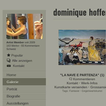
dominique hoff
Artist Member
seit 2009
163 Werke
·
83 Kommentare
Schweiz
Populär
Alle anzeigen
Kontakt
Home
"LA NAVE E PARTENZA" (1)
Kommentieren
Galerie
Kontakt
·
Werk-Infos
Kunstkarte versenden
·
Grossansi
Porträt
Tags:
Fantasie
·
Gegenwartskunst
Biografie
Ausstellungen