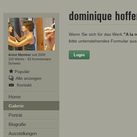
dominique hoff
Wenn Sie sich für das Werk
"A la 
bitte untenstehendes Formular aus
Login
Vorname
Artist Member
seit 2009
163 Werke
·
83 Kommentare
Schweiz
Populär
Alle anzeigen
Nachname
Kontakt
E-mail
Home
Galerie
Ihre Nachricht
Porträt
Biografie
Ausstellungen