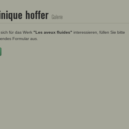
nique hoffer
Galerie
sich für das Werk
"Les aveux fluides"
interessieren, füllen Sie bitte
endes Formular aus.
Vorname
Nachname
E-mail
re Nachricht