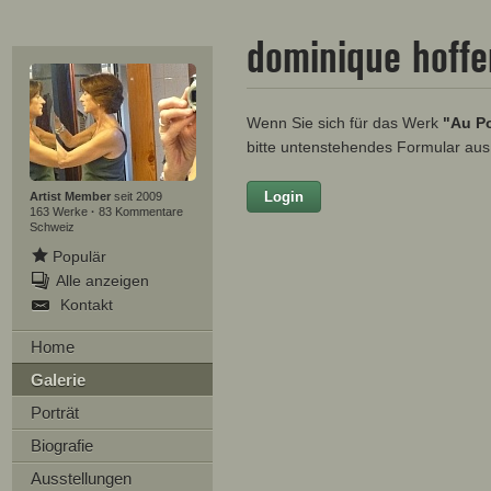
dominique hoff
Wenn Sie sich für das Werk
"Au Po
bitte untenstehendes Formular aus
Login
Vorname
Artist Member
seit 2009
163 Werke
·
83 Kommentare
Schweiz
Populär
Alle anzeigen
Nachname
Kontakt
E-mail
Home
Galerie
Ihre Nachricht
Porträt
Biografie
Ausstellungen