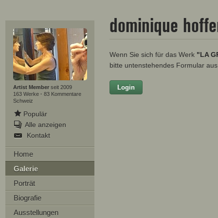
dominique hoff
Wenn Sie sich für das Werk
"LA G
bitte untenstehendes Formular aus
Login
Vorname
Artist Member
seit 2009
163 Werke
·
83 Kommentare
Schweiz
Populär
Alle anzeigen
Nachname
Kontakt
E-mail
Home
Galerie
Ihre Nachricht
Porträt
Biografie
Ausstellungen